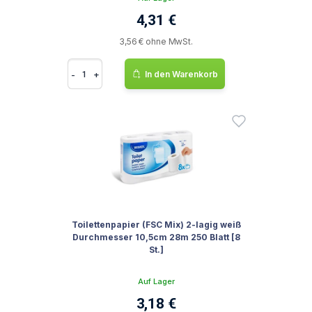
4,31 €
3,56 € ohne MwSt.
-
+
In den Warenkorb
Toilettenpapier (FSC Mix) 2-lagig weiß
Durchmesser 10,5cm 28m 250 Blatt [8
St.]
Auf Lager
3,18 €