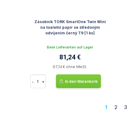
Zásobník TORK SmartOne Twin Mini
na toaletní papír se středovým
odvíjením černý T9 [1 ks]
Beim Lieferanten auf Lager
81,24 €
67,14 € ohne MwSt.
-
+
In den Warenkorb
1
2
3