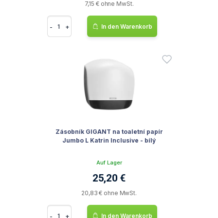
7,15 € ohne MwSt.
-
+
In den Warenkorb
Zásobník GIGANT na toaletní papír
Jumbo L Katrin Inclusive - bílý
Auf Lager
25,20 €
20,83 € ohne MwSt.
-
+
In den Warenkorb