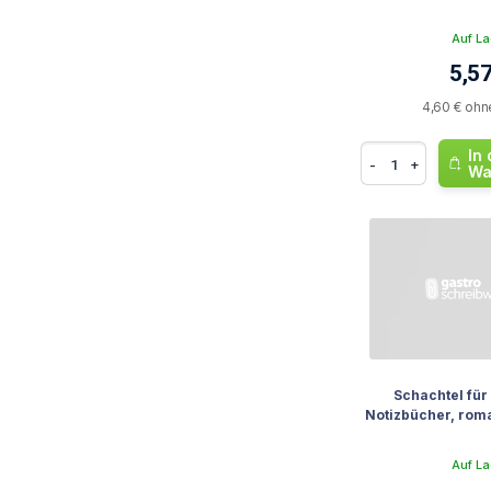
Auf La
5,57
4,60 € ohn
In
-
+
Wa
Schachtel fü
Notizbücher, rom
Auf La