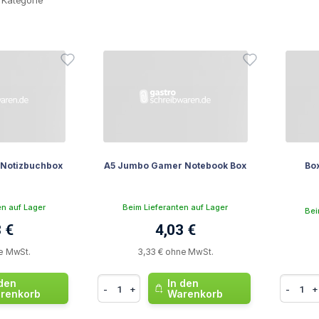
 Kategorie
 Notizbuchbox
A5 Jumbo Gamer Notebook Box
Bo
en auf Lager
Beim Lieferanten auf Lager
Bei
 €
4,03 €
e MwSt.
3,33 € ohne MwSt.
 den
In den
-
+
-
+
renkorb
Warenkorb