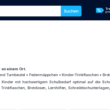
namen oder eine Kategorie ein, um in unserem Shop zu suchen
Tr
Suchen
pr
e
r an einem Ort.
nd Turnbeutel • Federmäppchen • Kinder-Trinkflaschen • Brot
re Kinder mit hochwertigem Schulbedarf optimal auf die Schu
rinkflaschen, Brotdosen, Lernhilfen, Schreibtischunterlagen,