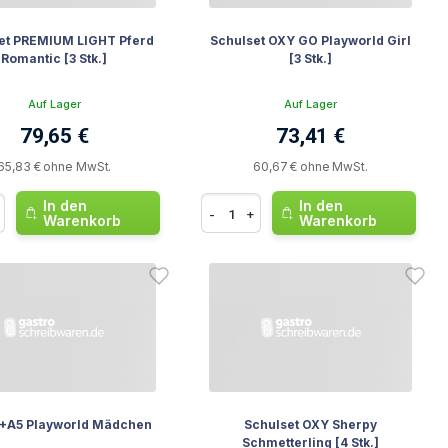
et PREMIUM LIGHT Pferd
Schulset OXY GO Playworld Girl
Romantic [3 Stk.]
[3 Stk.]
Auf Lager
Auf Lager
79,65 €
73,41 €
65,83 € ohne MwSt.
60,67 € ohne MwSt.
In den
In den
-
+
Warenkorb
Warenkorb
+A5 Playworld Mädchen
Schulset OXY Sherpy
Schmetterling [4 Stk.]