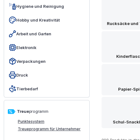
Hygiene und Reinigung
Hobby und Kreativität
Rucksäcke und
Arbeit und Garten
Elektronik
Kinderflas
Verpackungen
Druck
Tierbedarf
Papier-Spi
Treue
programm
Punktesystem
Schul-Snack
Treueprogramm für Unternehmer