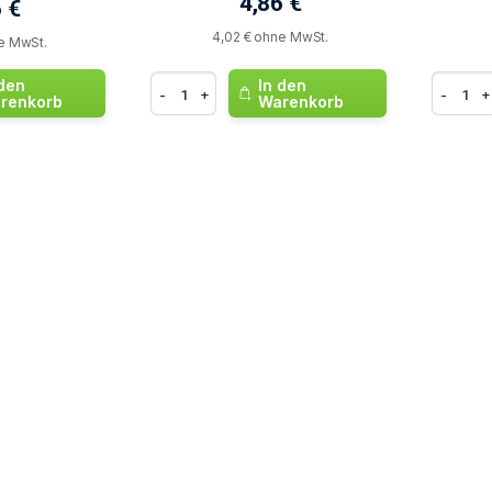
4,86 €
 €
4,02 € ohne MwSt.
e MwSt.
 den
In den
-
+
-
+
renkorb
Warenkorb