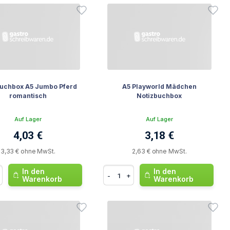
buchbox A5 Jumbo Pferd
A5 Playworld Mädchen
romantisch
Notizbuchbox
Auf Lager
Auf Lager
4,03 €
3,18 €
3,33 € ohne MwSt.
2,63 € ohne MwSt.
In den
In den
-
+
Warenkorb
Warenkorb