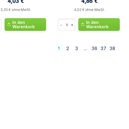
4,03 €
4,86 €
3,33 € ohne MwSt.
4,02 € ohne MwSt.
In den
In den
-
+
Warenkorb
Warenkorb
1
2
3
...
36
37
38