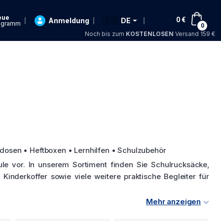
eue
🇩🇪
0
€
Anmeldung
DE
ogramm
0
Noch bis zum
KOSTENLOSEN
Versand 159 €
dosen • Heftboxen • Lernhilfen • Schulzubehör
le vor. In unserem Sortiment finden Sie Schulrucksäcke,
 Kinderkoffer sowie viele weitere praktische Begleiter für
Mehr anzeigen