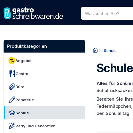
Produktsuche
Geben Sie einen Produkt
Produktkategorien
Schule
Angebot
Schul
Gastro
Alles für Schüle
Büro
Schulrucksäcke u
Bereiten Sie Ih
Papeterie
Federmäppchen, T
Schule
den Schulalltag.
Party und Dekoration