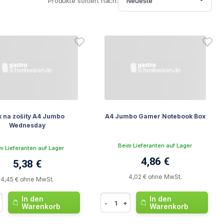
Produkte sortiert nach:
Neueste
x na zošity A4 Jumbo
A4 Jumbo Gamer Notebook Box
Wednesday
Beim Lieferanten auf Lager
m Lieferanten auf Lager
4,86 €
5,38 €
4,02 € ohne MwSt.
4,45 € ohne MwSt.
In den
In den
-
+
Warenkorb
Warenkorb