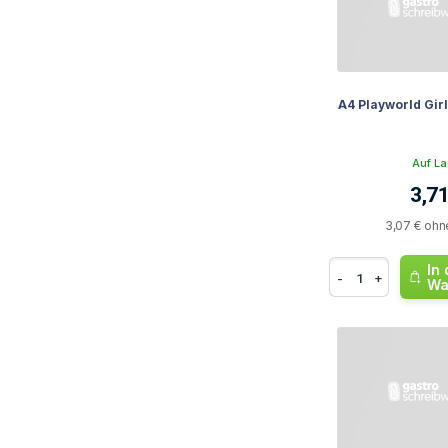
A4 Playworld Gir
Auf La
3,71
3,07 € ohn
In
-
+
Wa