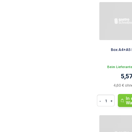
Box A4+A5 B
Beim Lieferant
5,57
4,60 € ohn
In
-
+
Wa