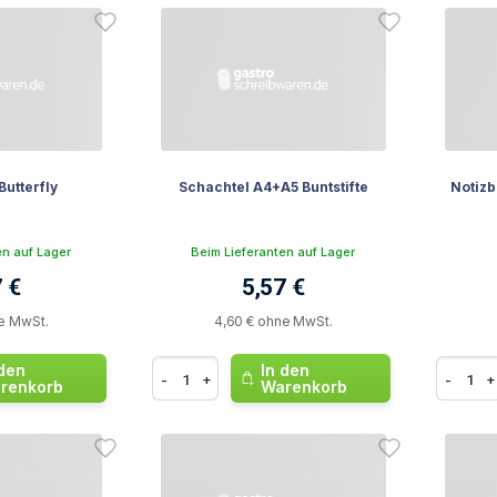
utterfly
Schachtel A4+A5 Buntstifte
Notiz
en auf Lager
Beim Lieferanten auf Lager
 €
5,57 €
e MwSt.
4,60 € ohne MwSt.
 den
In den
-
+
-
+
renkorb
Warenkorb