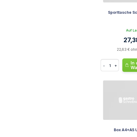
Sporttasche S
Auf La
27,3
22,63 € oh
In
-
+
Wa
Box A4+A5 U