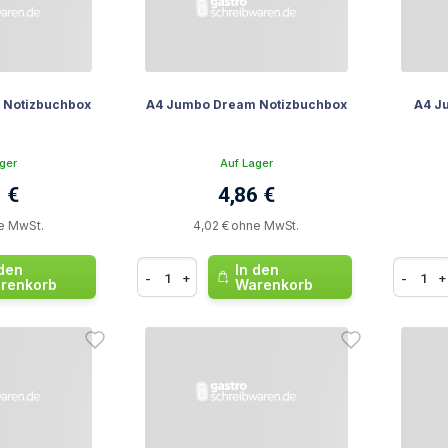
l Notizbuchbox
A4 Jumbo Dream Notizbuchbox
A4 J
ger
Auf Lager
 €
4,86 €
e MwSt.
4,02 € ohne MwSt.
 den
In den
-
+
-
+
renkorb
Warenkorb