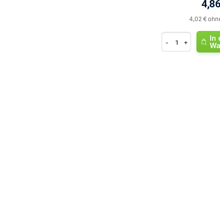
4,86
4,02 € ohn
In
-
+
Wa