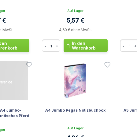
ger
Auf Lager
 €
5,57 €
e MwSt.
4,60 € ohne MwSt.
 den
In den
-
+
-
+
renkorb
Warenkorb
r A4 Jumbo-
A4 Jumbo Pegas Notizbuchbox
A5 Jum
antisches Pferd
Auf Lager
ger