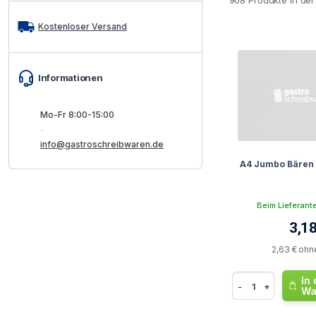
908 Produkte in der
Kostenloser Versand
Informationen
Mo-Fr 8:00-15:00
-
info@gastroschreibwaren.de
A4 Jumbo Bären
Beim Lieferant
3,18
2,63 € ohn
In
-
+
Wa