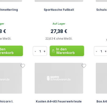
chmetterling
Sporttasche Fußball
Schuls
ger
Auf Lager
8 €
27,38 €
ne MwSt.
22,63 € ohne MwSt.
 den
In den
-
+
-
+
renkorb
Warenkorb
nicorn I.
Kasten A4+A5 Feuerwehrleute
Box A4