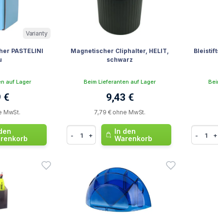
Varianty
cher PASTELINI
Magnetischer Cliphalter, HELIT,
Bleistif
u
schwarz
en auf Lager
Beim Lieferanten auf Lager
Bei
 €
9,43 €
e MwSt.
7,79 € ohne MwSt.
 den
In den
-
+
-
+
renkorb
Warenkorb