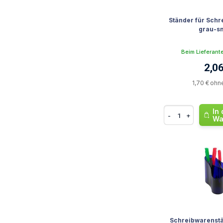
Ständer für Schr
grau-s
Beim Lieferant
2,06
1,70 € ohn
In
-
+
Wa
Schreibwarenstä