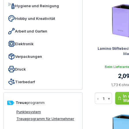
Hygiene und Reinigung
Hobby und Kreativität
Arbeit und Garten
Elektronik
Lamino Stiftebe
lil
Verpackungen
Beim Lieferant
Druck
2,09
Tierbedarf
1,73 € ohn
In
-
+
Wa
Treue
programm
Punktesystem
Treueprogramm für Unternehmer