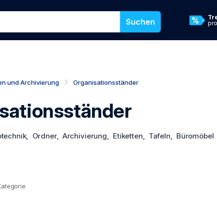
namen oder eine Kategorie ein, um in unserem Shop zu suchen
Tr
Suchen
pr
en und Archivierung
Organisationsständer
sationsständer
otechnik, Ordner, Archivierung, Etiketten, Tafeln, Büromöb
Kategorie