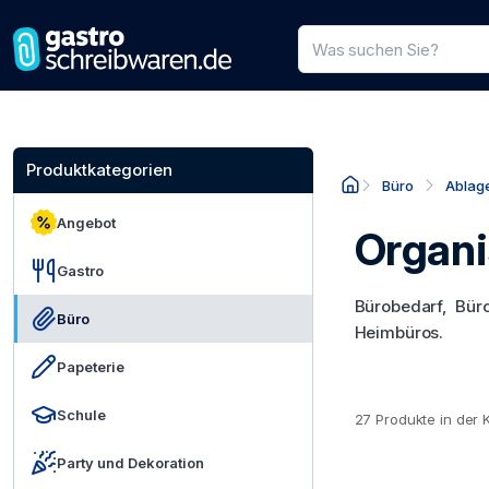
Produktsuche
Geben Sie einen Produkt
Produktkategorien
Büro
Ablag
Angebot
Organi
Gastro
Bürobedarf, Bür
Büro
Heimbüros.
Papeterie
Schule
27 Produkte in der 
Party und Dekoration