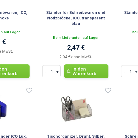
eibwaren, ICO,
Ständer für Schreibwaren und
Stände
moke
Notizblöcke, ICO, transparent
blau
en auf Lager
Bei
Beim Lieferanten auf Lager
 €
2,47 €
e MwSt.
2,04 € ohne MwSt.
 den
In den
-
+
-
+
renkorb
Warenkorb
nder ICO Lux,
Tischorganizer, Draht, Silber,
Schrei