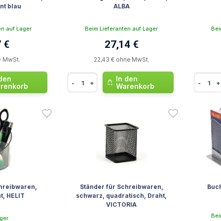
nt blau
ALBA
en auf Lager
Beim Lieferanten auf Lager
Bei
 €
27,14 €
e MwSt.
22,43 € ohne MwSt.
 den
In den
-
+
-
+
renkorb
Warenkorb
chreibwaren,
Ständer für Schreibwaren,
Buch
t, HELIT
schwarz, quadratisch, Draht,
VICTORIA
Bei
ger