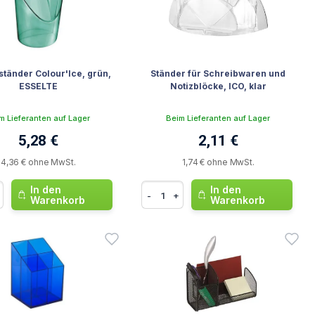
tständer Colour'Ice, grün,
Ständer für Schreibwaren und
ESSELTE
Notizblöcke, ICO, klar
m Lieferanten auf Lager
Beim Lieferanten auf Lager
5,28 €
2,11 €
4,36 € ohne MwSt.
1,74 € ohne MwSt.
In den
In den
-
+
Warenkorb
Warenkorb