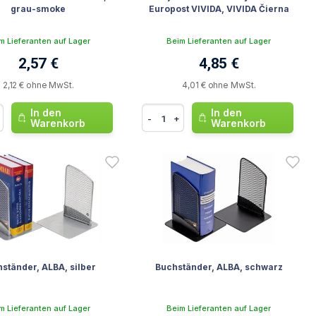
grau-smoke
Europost VIVIDA, VIVIDA Čierna
m Lieferanten auf Lager
Beim Lieferanten auf Lager
2,57 €
4,85 €
2,12 € ohne MwSt.
4,01 € ohne MwSt.
In den
In den
-
+
Warenkorb
Warenkorb
ständer, ALBA, silber
Buchständer, ALBA, schwarz
m Lieferanten auf Lager
Beim Lieferanten auf Lager