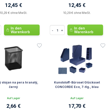
12,45 €
12,45 €
10,29 € ohne MwSt.
10,29 € ohne MwSt.
In den
In den
-
+
Warenkorb
Warenkorb
 stojan na pera hranatý,
Kunststoff-Büroset Glücksset
černý
CONCORDE Eco, 7-tlg., blau
Auf Lager
Auf Lager
2,66 €
17,70 €