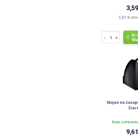
3,59
2,97 € ohn
In
-
+
Wa
Stojan na časopi
Čier
Beim Lieferant
9,61