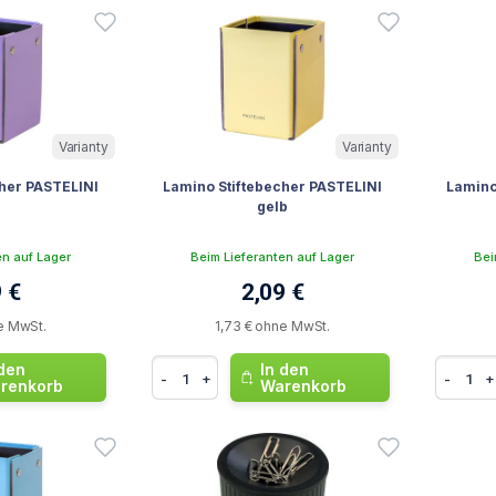
Varianty
Varianty
cher PASTELINI
Lamino Stiftebecher PASTELINI
Lamino
a
gelb
en auf Lager
Beim Lieferanten auf Lager
Bei
 €
2,09 €
e MwSt.
1,73 € ohne MwSt.
 den
In den
-
+
-
+
renkorb
Warenkorb