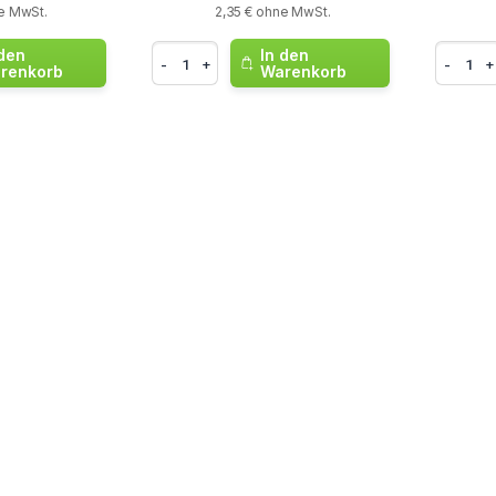
e MwSt.
2,35 € ohne MwSt.
 den
In den
-
+
-
+
renkorb
Warenkorb