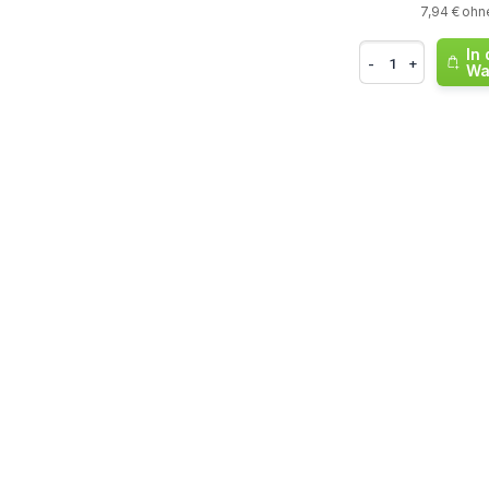
7,94 € ohn
In
-
+
Wa