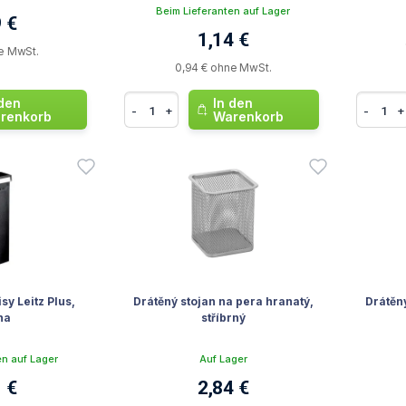
Beim Lieferanten auf Lager
 €
1,14 €
e MwSt.
0,94 € ohne MwSt.
 den
In den
-
+
-
+
renkorb
Warenkorb
sy Leitz Plus,
Drátěný stojan na pera hranatý,
Drátěný
na
stříbrný
en auf Lager
Auf Lager
 €
2,84 €