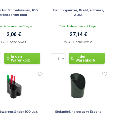
r für Schreibwaren, ICO,
Tischorganizer, Draht, schwarz,
transparent blau
ALBA
m Lieferanten auf Lager
Beim Lieferanten auf Lager
2,06 €
27,14 €
1,70 € ohne MwSt.
22,43 € ohne MwSt.
In den
In den
-
+
Warenkorb
Warenkorb
bwarenständer ICO Lux,
Stojanček na ceruzky Esselte