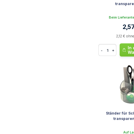
transpare
Beim Lieferant
2,57
2,12 € ohn
In
-
+
Wa
Ständer für S
transparen
Auf La