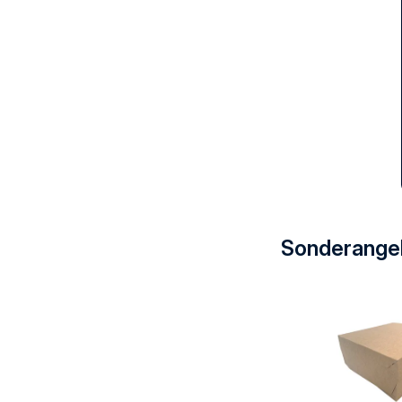
Sonderange
Sonderange