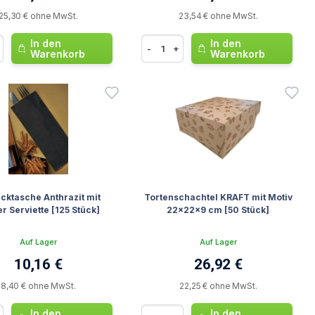
25,30 € ohne MwSt.
23,54 € ohne MwSt.
In den
In den
-
+
Warenkorb
Warenkorb
cktasche Anthrazit mit
Tortenschachtel KRAFT mit Motiv
r Serviette [125 Stück]
22x22x9 cm [50 Stück]
Auf Lager
Auf Lager
10,16 €
26,92 €
8,40 € ohne MwSt.
22,25 € ohne MwSt.
In den
In den