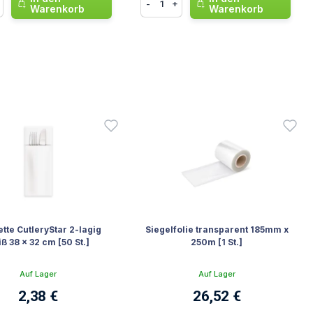
-
+
Warenkorb
Warenkorb
ette CutleryStar 2-lagig
Siegelfolie transparent 185mm x
ß 38 x 32 cm [50 St.]
250m [1 St.]
Auf Lager
Auf Lager
2,38 €
26,52 €