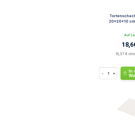
Tortenschac
20x20x10 cm 
Auf La
18,6
15,37 € oh
In
-
+
Wa