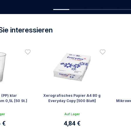
ie interessieren
ie interessieren
(PP) klar
Xerografisches Papier A4 80 g
 0,5L [50 St.]
Everyday Copy [500 Blatt]
Mikrowe
ger
Auf Lager
 €
4,84 €