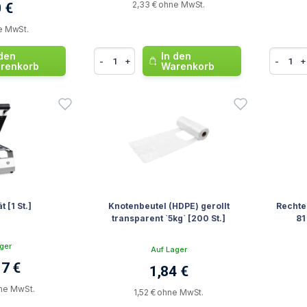
2,33 € ohne MwSt.
 €
e MwSt.
 den
In den
-
+
-
+
renkorb
Warenkorb
 [1 St.]
Knotenbeutel (HDPE) gerollt
Rechte
transparent `5kg` [200 St.]
81
ger
Auf Lager
17 €
1,84 €
ne MwSt.
1,52 € ohne MwSt.