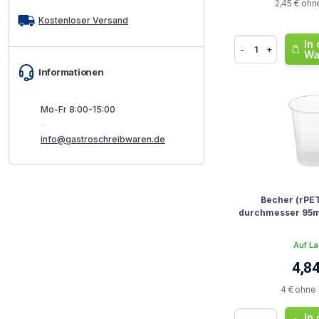
2,45 € ohn
Kostenloser Versand
In
-
+
Wa
Informationen
Mo-Fr 8:00-15:00
-
info@gastroschreibwaren.de
Becher (rPET
durchmesser 95mm
Auf La
4,84
4 € ohne
In