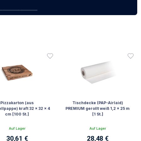
Pizzakarton (aus
Tischdecke (PAP-Airlaid)
llpappe) kraft 32 x 32 x 4
PREMIUM gerollt weiß 1,2 x 25 m
cm [100 St.]
[1 St.]
Auf Lager
Auf Lager
30,61 €
28,48 €