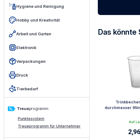
Hygiene und Reinigung
Hobby und Kreativität
Das könnte S
Das könnte S
Arbeit und Garten
Elektronik
Verpackungen
Druck
Tierbedarf
Trinkbecher 
durchmesser 95mm
Treue
programm
Punktesystem
Auf La
Treueprogramm für Unternehmer
2,96