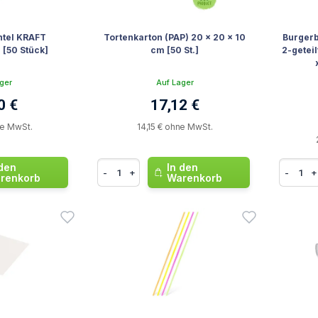
htel KRAFT
Tortenkarton (PAP) 20 x 20 x 10
Burgerb
[50 Stück]
cm [50 St.]
2-geteil
ger
Auf Lager
0 €
17,12 €
ne MwSt.
14,15 € ohne MwSt.
 den
In den
-
+
-
+
renkorb
Warenkorb