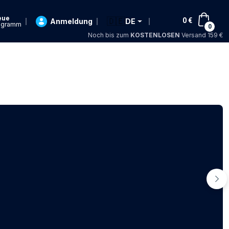
eue
🇩🇪
0
€
Anmeldung
DE
ogramm
0
Noch bis zum
KOSTENLOSEN
Versand 159 €
Wei