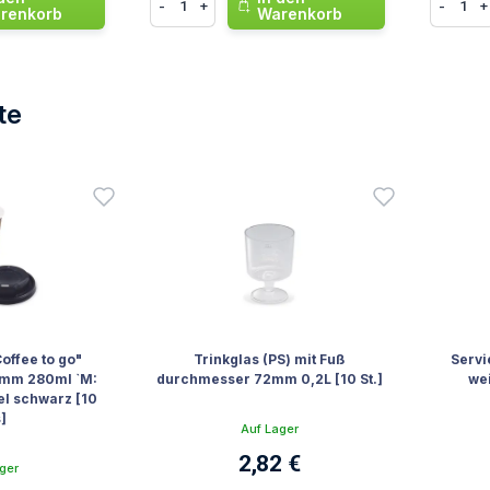
-
+
-
+
renkorb
Warenkorb
te
te
offee to go"
Trinkglas (PS) mit Fuß
Servi
mm 280ml `M:
durchmesser 72mm 0,2L [10 St.]
wei
el schwarz [10
]
Auf Lager
2,82 €
ger