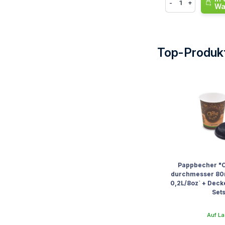
-
+
Wa
Top-Produk
Top-Produk
Pappbecher "C
durchmesser 80
0,2L/8oz` + Deck
Sets
Auf La