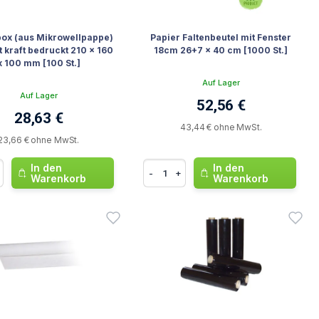
ox (aus Mikrowellpappe)
Papier Faltenbeutel mit Fenster
t kraft bedruckt 210 x 160
18cm 26+7 x 40 cm [1000 St.]
x 100 mm [100 St.]
Auf Lager
Auf Lager
52,56 €
28,63 €
43,44 € ohne MwSt.
23,66 € ohne MwSt.
In den
In den
-
+
Warenkorb
Warenkorb