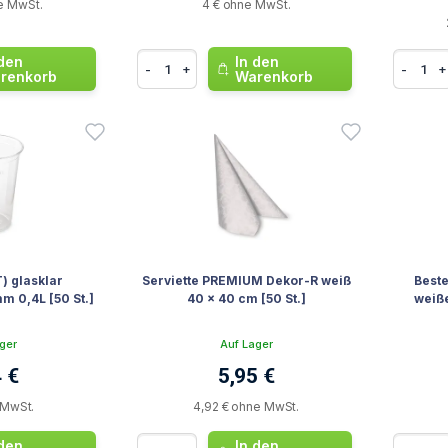
e MwSt.
4 € ohne MwSt.
 den
In den
-
+
-
+
renkorb
Warenkorb
) glasklar
Serviette PREMIUM Dekor-R weiß
Beste
 0,4L [50 St.]
40 x 40 cm [50 St.]
weiße
ger
Auf Lager
 €
5,95 €
 MwSt.
4,92 € ohne MwSt.
 den
In den