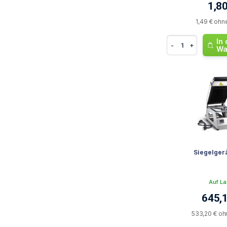
1,80
1,49 € ohn
In
-
+
Wa
Siegelgerät
Auf La
645,
533,20 € oh